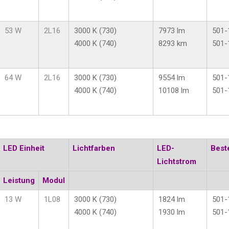
53 W
2L16
3000 K (730)
7973 lm
501-
4000 K (740)
8293 km
501-
64 W
2L16
3000 K (730)
9554 lm
501-
4000 K (740)
10108 lm
501-
LED Einheit
Lichtfarben
LED-
Best
Lichtstrom
Leistung
Modul
13 W
1L08
3000 K (730)
1824 lm
501-
4000 K (740)
1930 lm
501-