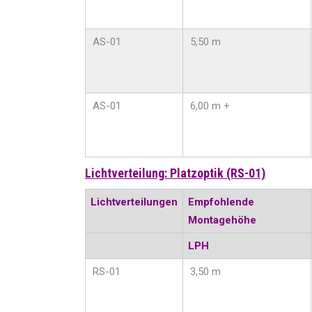
AS-01
5,50 m
AS-01
6,00 m +
Lichtverteilung: Platzoptik (RS-01)
Lichtverteilungen
Empfohlende
Montagehöhe
LPH
RS-01
3,50 m