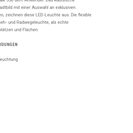
walk 550 dem Anwender. Das klassische
dtbild mit einer Auswahl an exklusiven
, zeichnen diese LED-Leuchte aus. Die flexible
 Geh- und Radwegeleuchte, als echte
plätzen und Flächen.
NDUNGEN
leuchtung