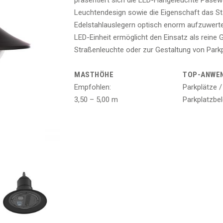
präsentiert sich die LED-Hängeleuchte Pase
Leuchtendesign sowie die Eigenschaft das Sta
Edelstahlauslegern optisch enorm aufzuwerten
LED-Einheit ermöglicht den Einsatz als reine
Straßenleuchte oder zur Gestaltung von Park
MASTHÖHE
TOP-ANWE
Empfohlen:
Parkplätze /
3,50 – 5,00 m
Parkplatzbe