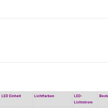
LED Einheit
Lichtfarben
LED-
Best
Lichtstrom