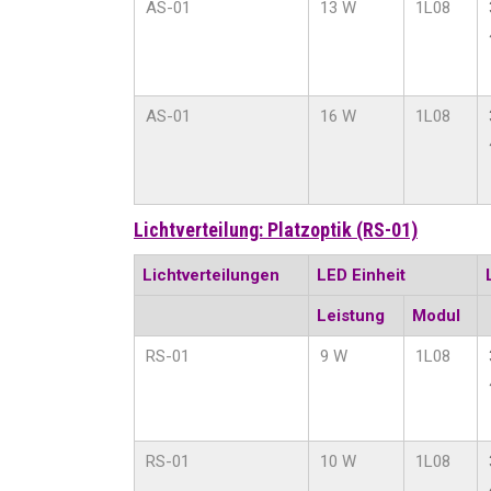
AS-01
13 W
1L08
AS-01
16 W
1L08
Lichtverteilung: Platzoptik (RS-01)
Lichtverteilungen
LED Einheit
Leistung
Modul
RS-01
9 W
1L08
RS-01
10 W
1L08