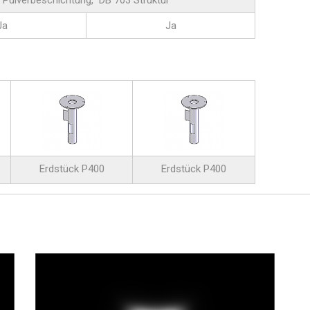
Pulverbeschichtung, DB 703 Struktur
Ja
Ja
Erdstück P400
Erdstück P400