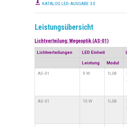
KATALOG LED-AUSGABE 3.0
Leistungsübersicht
Lichtverteilung: Wegeoptik (AS-01)
Lichtverteilungen
LED Einheit
Leistung
Modul
AS-01
9 W
1L08
AS-01
10 W
1L08