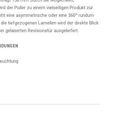
eträgt 150 mm. Durch die Möglichkeit,
rd der Poller zu einem vielseitigen Produkt zur
eht eine asymmetrische oder eine 360° rundum
die tiefgezogenen Lamellen wird der direkte Blick
ner gelaserten Revisionstür ausgeliefert.
NDUNGEN
leuchtung