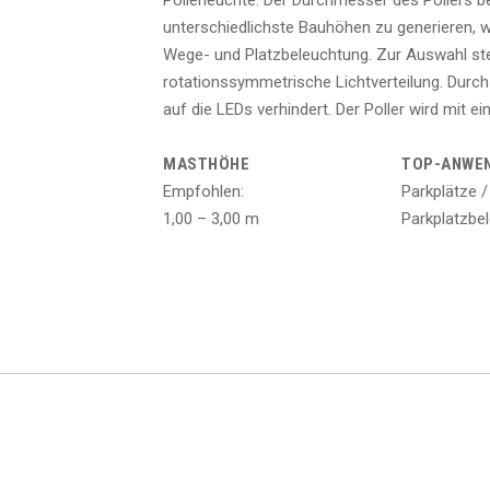
Pollerleuchte. Der Durchmesser des Pollers b
unterschiedlichste Bauhöhen zu generieren, wi
Wege- und Platzbeleuchtung. Zur Auswahl st
rotationssymmetrische Lichtverteilung. Durch 
auf die LEDs verhindert. Der Poller wird mit ei
MASTHÖHE
TOP-ANWE
Empfohlen:
Parkplätze /
1,00 – 3,00 m
Parkplatzbe