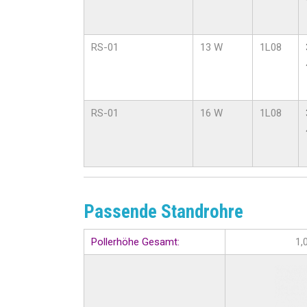
RS-01
13 W
1L08
RS-01
16 W
1L08
Passende Standrohre
Pollerhöhe Gesamt:
1,